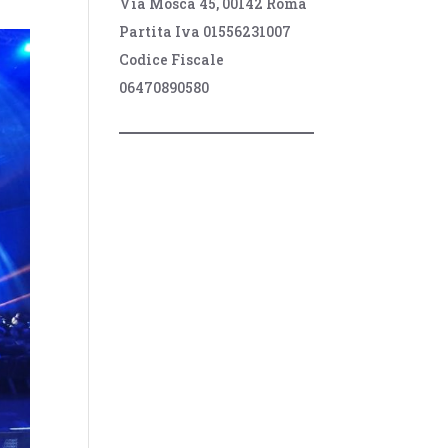
Via Mosca 45, 00142 Roma
Partita Iva 01556231007
Codice Fiscale
06470890580