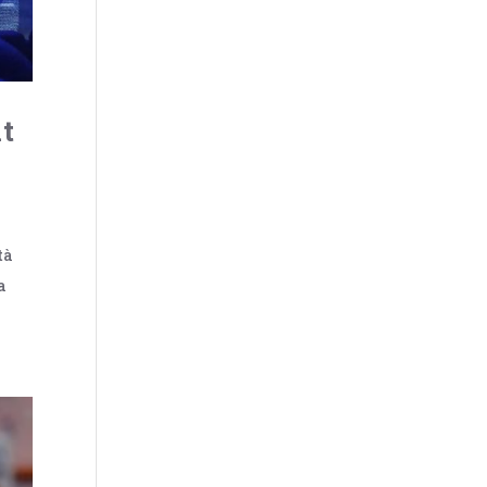
at
tà
a