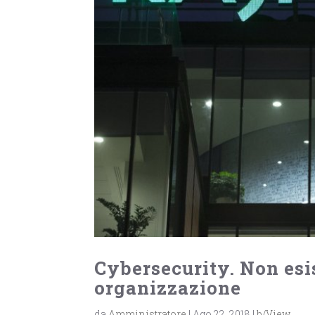
Cybersecurity. Non esi
organizzazione
da
Amministratore
|
Ago 22, 2018
|
b/View