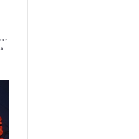
ione
ma