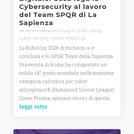
Cybersecurity al lavoro
del Team SPQR di La
Sapienza
da
Amministratore
|
Lug 17, 2026
|
Blog
,
Cyber Security
,
News
,
RoboCup
La RoboCup 2026 di Incheon si è
conclusa e lo SPQR Team della Sapienza
Università di Roma ha conquistato un
solido 14° posto mondiale nella massima
categoria calcistica per robot
antropomorfi (Humanoid Soccer League).
Come Prisma, sponsor storici di questa...
leggi tutto