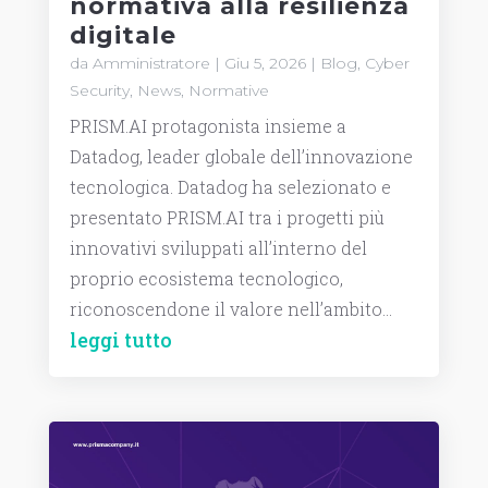
normativa alla resilienza
digitale
da
Amministratore
|
Giu 5, 2026
|
Blog
,
Cyber
Security
,
News
,
Normative
PRISM.AI protagonista insieme a
Datadog, leader globale dell’innovazione
tecnologica. Datadog ha selezionato e
presentato PRISM.AI tra i progetti più
innovativi sviluppati all’interno del
proprio ecosistema tecnologico,
riconoscendone il valore nell’ambito...
leggi tutto