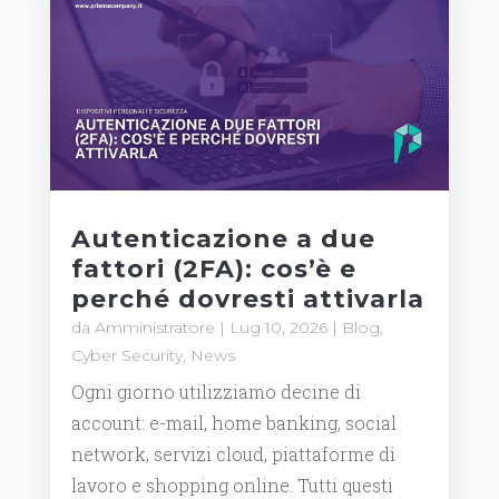
Autenticazione a due
fattori (2FA): cos’è e
perché dovresti attivarla
da
Amministratore
|
Lug 10, 2026
|
Blog
,
Cyber Security
,
News
Ogni giorno utilizziamo decine di
account: e-mail, home banking, social
network, servizi cloud, piattaforme di
lavoro e shopping online. Tutti questi