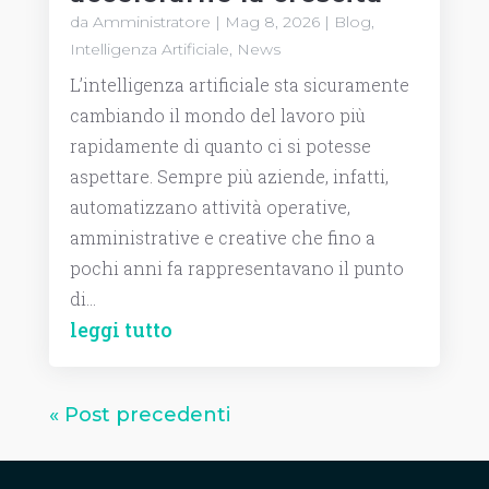
da
Amministratore
|
Mag 8, 2026
|
Blog
,
Intelligenza Artificiale
,
News
L’intelligenza artificiale sta sicuramente
cambiando il mondo del lavoro più
rapidamente di quanto ci si potesse
aspettare. Sempre più aziende, infatti,
automatizzano attività operative,
amministrative e creative che fino a
pochi anni fa rappresentavano il punto
di...
leggi tutto
« Post precedenti