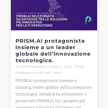
PRISM.AI protagonista
insieme a un leader
globale dell’innovazione
tecnologica.
da
Amministratore
|
Mag 22, 2026
|
Blog
,
Intelligenza Artificiale
,
News
PRISM.AI protagonista insieme a
Datadog, leader globale dell’innovazione
tecnologica. Datadog ha selezionato e
presentato PRISM.AI tra i progetti più
innovativi sviluppati all’interno del