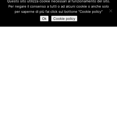
Questo sito utilizza cookie necessari al funzionamento del sito.
Per negare il consenso a tutti o ad alcuni cookie o anche solo
per saperne di più fai click sul bottone "Cookie policy"
Ok
Cookie policy
Lavora con Noi
Posizioni Aperte
Invia una candidatura spontanea
SEDE LEGALE
Via Mosca 45, 00142 Roma
Partita Iva 01556231007
Codice Fiscale 06470890580