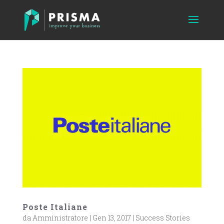
Poste Italiane
da
Amministratore
|
Gen 13, 2017
|
Success Stories