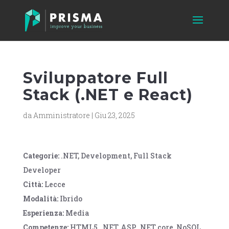
Sviluppatore Full
Stack (.NET e React)
da
Amministratore
|
Giu 23, 2025
Categorie:
.NET
Development
Full Stack
Developer
Città:
Lecce
Modalità:
Ibrido
Esperienza:
Media
Competenze:
HTML5
.NET
ASP .NET core
NoSQL