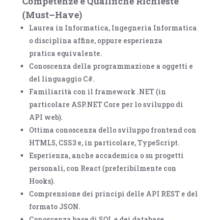
Competenze e Qualifiche Richieste
(Must
–
Have)
Laurea in Informatica, Ingegneria Informatica
o disciplina affine, oppure esperienza
pratica equivalente.
Conoscenza della programmazione a oggetti e
del linguaggio
C#
.
F
amiliarità con il framework
.NET
(in
particolare
ASP.NET Core
per lo sviluppo di
API
web).
Ottima conoscenza dello sviluppo frontend con
HTML5, CSS3
e, in particolare,
TypeScript
.
Esperienza, anche accademica o su progetti
personali, con
React
(preferibilmente con
Hooks).
Comprensione dei principi delle API
REST
e del
formato
JSON
.
Conoscenza base di
SQL
e dei database