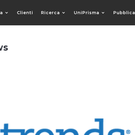
da
Clienti
Ricerca
UniPrisma
Pubblica
ws