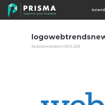
Azien
logowebtrendsne
da
Amministratore
|
Ott 10, 2016