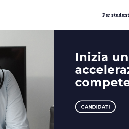
Per student
Inizia u
accelera
compet
CANDIDATI