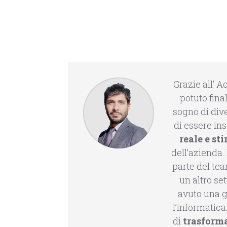
Grazie all’ 
potuto fina
sogno di div
di essere ins
reale e st
dell’azienda.
parte del te
un altro se
avuto una 
l’informatica
di
trasforma